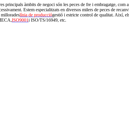
res principals àmbits de negoci són les peces de fre i embragatge, com a
ccessivament. Estem especialitzats en diversos milers de peces de recanv
 millorades
línia de producció
gestió i estricte control de qualitat. Així,
 AMECA,
ISO9001
i ISO/TS/16949, etc.