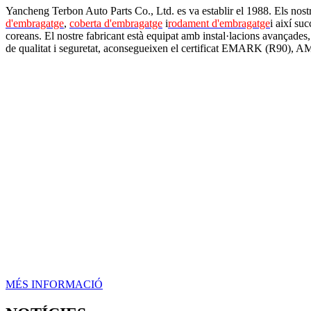
Yancheng Terbon Auto Parts Co., Ltd. es va establir el 1988. Els nost
d'embragatge
,
coberta d'embragatge
i
rodament d'embragatge
i així su
coreans. El nostre fabricant està equipat amb instal·lacions avançades,
de qualitat i seguretat, aconsegueixen el certificat EMARK (R90),
MÉS INFORMACIÓ