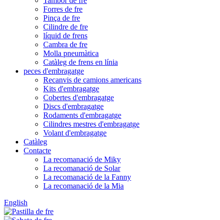
Tambor de fre
Forres de fre
Pinça de fre
Cilindre de fre
líquid de frens
Cambra de fre
Molla pneumàtica
Catàleg de frens en línia
peces d'embragatge
Recanvis de camions americans
Kits d'embragatge
Cobertes d'embragatge
Discs d'embragatge
Rodaments d'embragatge
Cilindres mestres d'embragatge
Volant d'embragatge
Catàleg
Contacte
La recomanació de Miky
La recomanació de Solar
La recomanació de la Fanny
La recomanació de la Mia
English