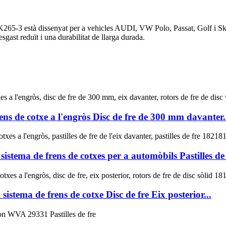
5-3 està dissenyat per a vehicles AUDI, VW Polo, Passat, Golf i Skoda
sgast reduït i una durabilitat de llarga durada.
ns de cotxe a l'engròs Disc de fre de 300 mm davanter.
stema de frens de cotxes per a automòbils Pastilles de f
stema de frens de cotxe Disc de fre Eix posterior...