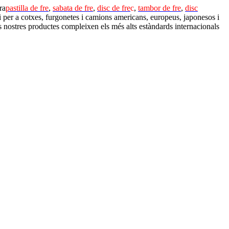
ra
pastilla de fre
,
sabata de fre
,
disc de fre
c
,
tambor de fre
,
disc
i per a cotxes, furgonetes i camions americans, europeus, japonesos i
 els nostres productes compleixen els més alts estàndards internacionals