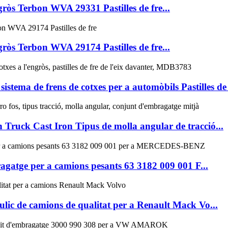
ngròs Terbon WVA 29331 Pastilles de fre...
ngròs Terbon WVA 29174 Pastilles de fre...
stema de frens de cotxes per a automòbils Pastilles de f
ruck Cast Iron Tipus de molla angular de tracció...
agatge per a camions pesants 63 3182 009 001 F...
c de camions de qualitat per a Renault Mack Vo...