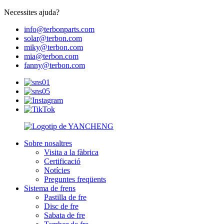
Necessites ajuda?
info@terbonparts.com
solar@terbon.com
miky@terbon.com
mia@terbon.com
fanny@terbon.com
Sobre nosaltres
Visita a la fàbrica
Certificació
Notícies
Preguntes freqüents
Sistema de frens
Pastilla de fre
Disc de fre
Sabata de fre